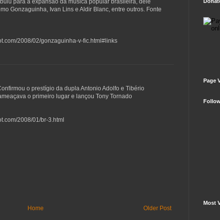
ibuiu para a expansão da música popular brasileira, dele
Donate
o Gonzaguinha, Ivan Lins e Aldir Blanc, entre outros. Fonte
pot.com/2008/02/gonzaguinha-v-fic.html#links
Page 
onfirmou o prestígio da dupla Antonio Adolfo e Tibério
 ameaçava o primeiro lugar e lançou Tony Tornado
Follo
ot.com/2008/01/br-3.html
Most V
Home
Older Post