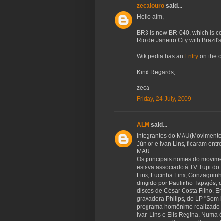
zecalouro
said...
Hello alm,
BR3 is now BR-040, which is co
Rio de Janeiro City with Brazil's
Wikipedia has an
Entry
on the o
Kind Regards,
zeca
Friday, 24 July, 2009
ALM
said...
Integrantes do MAU(Movimento A
Júnior e Ivan Lins, ficaram entr
MAU
Os principais nomes do moviment
estava associado à TV Tupi do 
Lins, Lucinha Lins, Gonzaguinh
dirigido por Paulinho Tapajós,
discos de César Costa Filho. Em
gravadora Philips, do LP "Som 
programa homônimo realizado 
Ivan Lins e Elis Regina. Numa 