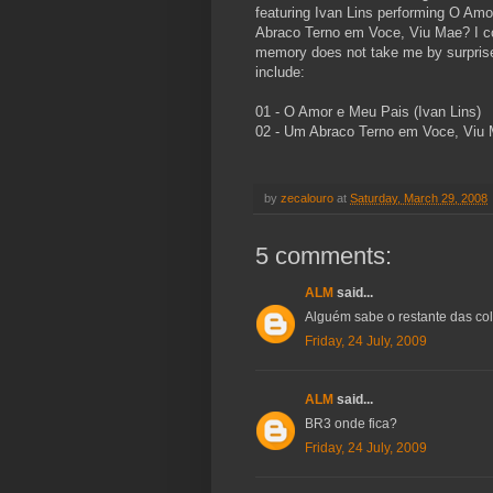
featuring Ivan Lins performing O Am
Abraco Terno em Voce, Viu Mae? I cou
memory does not take me by surprise, 
include:
01 - O Amor e Meu Pais (Ivan Lins)
02 - Um Abraco Terno em Voce, Viu 
by
zecalouro
at
Saturday, March 29, 2008
5 comments:
ALM
said...
Alguém sabe o restante das col
Friday, 24 July, 2009
ALM
said...
BR3 onde fica?
Friday, 24 July, 2009