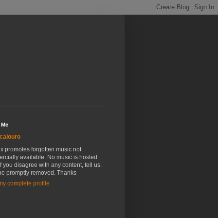
 Me
calouro
x promotes forgotten music not
cially available. No music is hosted
If you disagree with any content, tell us.
l be promptly removed. Thanks
y complete profile