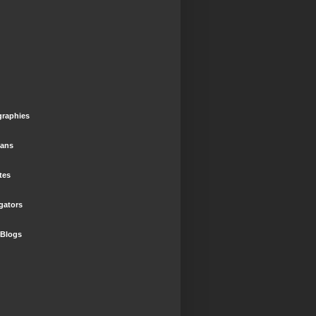
graphies
ians
tes
gators
 Blogs