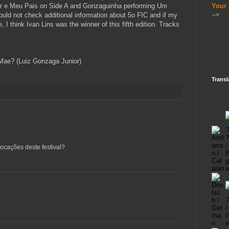
or e Meu Pais on Side A and Gonzaguinha performing Um
Your
ld not check additional information about 5o FIC and if my
-->
I think Ivan Lins was the winner of this fifth edition. Tracks
Mae? (Luiz Gonzaga Junior)
Transl
ocações deste festival?