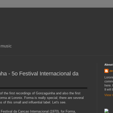
n music
About
ze
a - 5o Festival Internacional da
Loroni
commer
here. 
It wil
 of the first recordings of Gonzaguinha and also the first
View m
orma at Loronix. Forma is really special; there are several
 of this small and influential label. Let's see.
 Festival da Cancao Internacional (1970), for Forma,