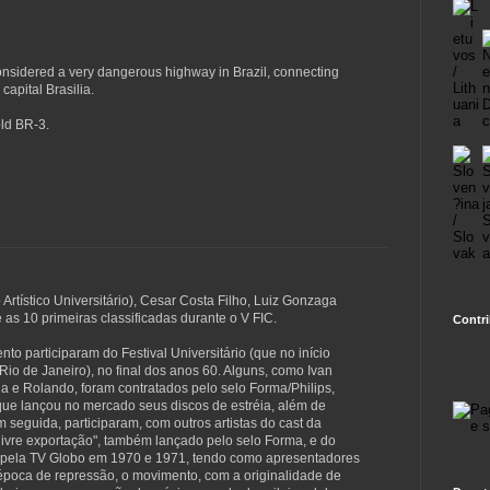
nsidered a very dangerous highway in Brazil, connecting
 capital Brasilia.
ld BR-3.
rtístico Universitário), Cesar Costa Filho, Luiz Gonzaga
e as 10 primeiras classificadas durante o V FIC.
Contr
o participaram do Festival Universitário (que no início
Rio de Janeiro), no final dos anos 60. Alguns, como Ivan
a e Rolando, foram contratados pelo selo Forma/Philips,
 que lançou no mercado seus discos de estréia, além de
 seguida, participaram, com outros artistas do cast da
livre exportação", também lançado pelo selo Forma, e do
pela TV Globo em 1970 e 1971, tendo como apresentadores
época de repressão, o movimento, com a originalidade de