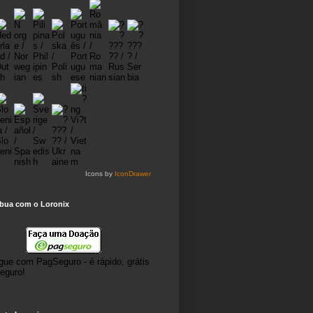
Icons by
IconDrawer
ibua com o Loronix