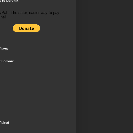
 to Loronix
Views
w Loronix
isited